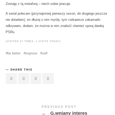
Zostaję z tą metaforą – niech sobie pracuje.
A serial polecam (przynajmniej pierwszy sezon, do drugiego jeszcze
nie dotarłam), im dłużej o nim myślę, tym ciekawsze zakamarki
odkrywam, dodam, że można w nim znaleźć również sporą dawkę
PSRu
(VISITED 37 TIMES, 1 VISITS TODAY)
be better
improve
self
SHARE THIS
PREVIOUS POST
←
G.wniany interes