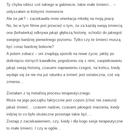
Ty chyba robisz coś takiego w gabinecie, takie małe śmierci… –
usłyszałam w którymś momencie
Ale że jak? – zaciekawiła mnie orientacja młodej na moją pracę
No, bo w tym filmie jest przecież o tym, że za każdą swoją śmiercią
ona (bohaterka) odkrywa jakąś głębszą historię, schodzi do jakiegoś
swojego bardziej pierwotnego poziomu. Tylko czy te śmierci muszą
być coraz bardziej bolesne?
A potem zobacz – oni znajdują sposób na nowe życie, jakby po
dotknięciu różnych kawałków, pogodzeniu się z nimi, zaopiekowaniu
jakąś swoją historią, czasami naprawieniu czegoś, na końcu, kiedy
wydaje się że nie ma już ratunku a śmierć jest ostateczna, coś się
zmienia…
Zostałam z tą metaforą procesu terapeutycznego.
Może na jego początku faktycznie jest często (choć nie zawsze)
jakaś śmierć… czasem nadziei, czasami jakiegoś marzenia, kiedy
indziej to co było skuteczne przestaje takie być….
Zostaję z zaciekawieniem, czy, kiedy i dla kogo sesje terapeutyczne
to małe śmierci. I czy w ogóle…