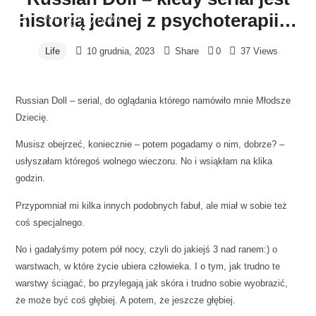
Patrycja
Patrycja Frania
historią jednej z psychoterapii…
Frania
SISU.
Life
10 grudnia, 2023
Share
0
37 Views
O
budowaniu
silnej
Russian Doll – serial, do oglądania którego namówiło mnie Młodsze
wrażliwości
Dziecię.
Musisz obejrzeć, koniecznie – potem pogadamy o nim, dobrze? –
usłyszałam któregoś wolnego wieczoru. No i wsiąkłam na klika
godzin.
Przypomniał mi kilka innych podobnych fabuł, ale miał w sobie też
coś specjalnego.
No i gadałyśmy potem pół nocy, czyli do jakiejś 3 nad ranem:) o
warstwach, w które życie ubiera człowieka. I o tym, jak trudno te
warstwy ściągać, bo przylegają jak skóra i trudno sobie wyobrazić,
że może być coś głębiej. A potem, że jeszcze głębiej.