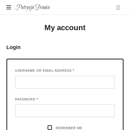
Patrycja
Patrycja Frania
Frania
SISU.
My account
O
budowaniu
silnej
wrażliwości
Login
USERNAME OR EMAIL ADDRESS
*
PASSWORD
*
REMEMBER ME