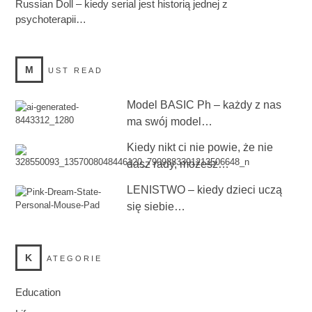
Russian Doll – kiedy serial jest historią jednej z
psychoterapii…
M
UST READ
Model BASIC Ph – każdy z nas
ma swój model…
Kiedy nikt ci nie powie, że nie
dasz rady, możesz…
LENISTWO – kiedy dzieci uczą
się siebie…
K
ATEGORIE
Education