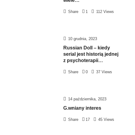
wiele…
Share
1
112 Views
10 grudnia, 2023
Russian Doll – kiedy
serial jest historią jednej
z psychoterapii…
Share
0
37 Views
14 października, 2023
G.wniany interes
Share
17
45 Views