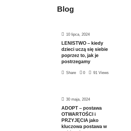
Patrycja
Patrycja Frania
Blog
Frania
SISU.
O
budowaniu
10 lipca, 2024
silnej
LENISTWO – kiedy
wrażliwości
dzieci uczą się siebie
poprzez to, jak je
postrzegamy
Share
0
91 Views
30 maja, 2024
ADOPT – postawa
OTWARTOŚCI i
PRZYJĘCIA jako
kluczowa postawa w