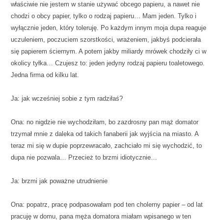
właściwie nie jestem w stanie używać obcego papieru, a nawet nie
chodzi o obcy papier, tylko o rodzaj papieru… Mam jeden. Tylko i
wyłącznie jeden, który toleruję. Po każdym innym moja dupa reaguje
uczuleniem, poczuciem szorstkości, wrażeniem, jakbyś podcierała
się papierem ściernym. A potem jakby miliardy mrówek chodziły ci w
okolicy tyłka… Czujesz to: jeden jedyny rodzaj papieru toaletowego.
Jedna firma od kilku lat.
Ja: jak wcześniej sobie z tym radziłaś?
Ona: no nigdzie nie wychodziłam, bo zazdrosny pan mąż domator
trzymał mnie z daleka od takich fanaberii jak wyjścia na miasto. A
teraz mi się w dupie poprzewracało, zachciało mi się wychodzić, to
dupa nie pozwala… Przecież to brzmi idiotycznie…
Ja: brzmi jak poważne utrudnienie
Ona: popatrz, pracę podpasowałam pod ten cholerny papier – od lat
pracuję w domu, pana męża domatora miałam wpisanego w ten