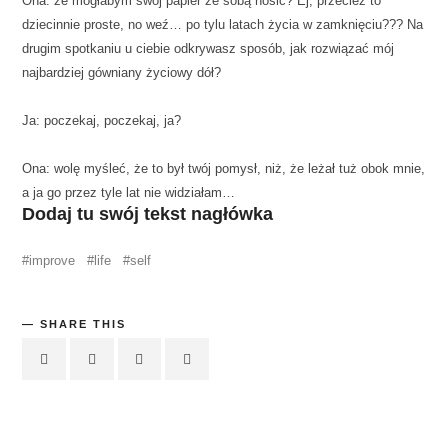
Ona: że mogłabym swój papier ze sobą nosić? Ej, przecież to
dziecinnie proste, no weź… po tylu latach życia w zamknięciu??? Na
drugim spotkaniu u ciebie odkrywasz sposób, jak rozwiązać mój
najbardziej gówniany życiowy dół?
Ja: poczekaj, poczekaj, ja?
Ona: wolę myśleć, że to był twój pomysł, niż, że leżał tuż obok mnie,
a ja go przez tyle lat nie widziałam…
Dodaj tu swój tekst nagłówka
improve
life
self
SHARE THIS