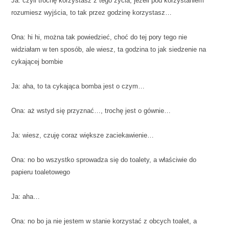
Ja: czyli trochę korzystasz z tego życia, jeżeli pod korzystaniem
rozumiesz wyjścia, to tak przez godzinę korzystasz…
Ona: hi hi, można tak powiedzieć, choć do tej pory tego nie
widziałam w ten sposób, ale wiesz, ta godzina to jak siedzenie na
cykającej bombie
Ja: aha, to ta cykająca bomba jest o czym…
Ona: aż wstyd się przyznać…, trochę jest o gównie…
Ja: wiesz, czuję coraz większe zaciekawienie…
Ona: no bo wszystko sprowadza się do toalety, a właściwie do
papieru toaletowego
Ja: aha…
Ona: no bo ja nie jestem w stanie korzystać z obcych toalet, a