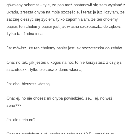
gówniany schemat – tyle, że pan mąż postanowił się sam wypisać z
układu, zresztą chyba na moje szczęście, i teraz ja już liczyłam, że
zacznę cieszyć się życiem, tylko zapomniałam, że ten cholerny
papier, ten cholerny papier jest jak własna szczoteczka do zębów.
Tylko ta i żadna inna
Ja: mówisz, że ten cholerny papier jest jak szczoteczka do zębów…
Ona: no tak, jak jesteś u kogoś na noc to nie korzystasz z czyjejś
szczoteczki, tylko bierzesz z domu własną
Ja: aha, bierzesz własną…
Ona: ej, no nie chcesz mi chyba powiedzieć, że… ej, no weź,
serio???
Ja: ale serio co?