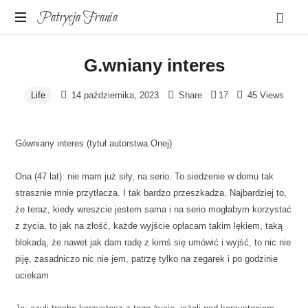
Patrycja
Patrycja Frania
SISU.
Frania
G.wniany interes
O
budowaniu
silnej
Life
14 października, 2023
Share
17
45 Views
wrażliwości
Gówniany interes (tytuł autorstwa Onej)
Ona (47 lat): nie mam już siły, na serio. To siedzenie w domu tak
strasznie mnie przytłacza. I tak bardzo przeszkadza. Najbardziej to,
że teraz, kiedy wreszcie jestem sama i na serio mogłabym korzystać
z życia, to jak na złość, każde wyjście opłacam takim lękiem, taką
blokadą, że nawet jak dam radę z kimś się umówić i wyjść, to nic nie
piję, zasadniczo nic nie jem, patrzę tylko na zegarek i po godzinie
uciekam