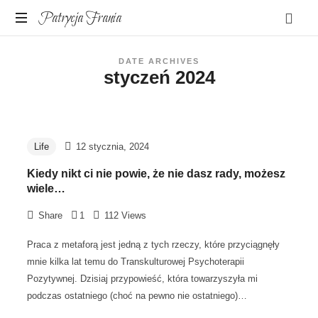
Patrycja
Patrycja Frania
Frania
SISU.
DATE ARCHIVES
O
styczeń 2024
budowaniu
silnej
wrażliwości
Life
12 stycznia, 2024
Kiedy nikt ci nie powie, że nie dasz rady, możesz
wiele…
Share
1
112 Views
Praca z metaforą jest jedną z tych rzeczy, które przyciągnęły
mnie kilka lat temu do Transkulturowej Psychoterapii
Pozytywnej. Dzisiaj przypowieść, która towarzyszyła mi
podczas ostatniego (choć na pewno nie ostatniego)…